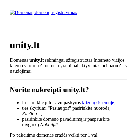
unity.lt
Domenas
unity.lt
sėkmingai užregistruotas Interneto vizijos
kliento vardu ir šiuo metu yra pilnai aktyvuotas bei paruoštas
naudojimui.
Norite nukreipti unity.lt?
Prisijunkite prie savo paskyros
klientų sistemoje
;
ties skyriumi "Paslaugos" pasirinkite nuorodą
Plačiau...
;
pasirinkite domeno pavadinimą ir paspauskite
mygtuką
Nukreipti
.
Po pakeitimų domenas pradės veikti per 1 val.