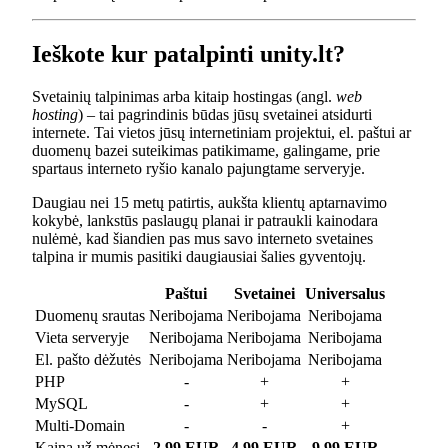
Ieškote kur patalpinti unity.lt?
Svetainių talpinimas arba kitaip hostingas (angl.
web
hosting
) – tai pagrindinis būdas jūsų svetainei atsidurti
internete. Tai vietos jūsų internetiniam projektui, el. paštui ar
duomenų bazei suteikimas patikimame, galingame, prie
spartaus interneto ryšio kanalo pajungtame serveryje.
Daugiau nei 15 metų patirtis, aukšta klientų aptarnavimo
kokybė, lankstūs paslaugų planai ir patraukli kainodara
nulėmė, kad šiandien pas mus savo interneto svetaines
talpina ir mumis pasitiki daugiausiai šalies gyventojų.
Paštui
Svetainei
Universalus
Duomenų srautas
Neribojama
Neribojama
Neribojama
Vieta serveryje
Neribojama
Neribojama
Neribojama
El. pašto dėžutės
Neribojama
Neribojama
Neribojama
PHP
-
+
+
MySQL
-
+
+
Multi-Domain
-
-
+
Kaina už mėnesį
2.99 EUR
4.99 EUR
9.99 EUR