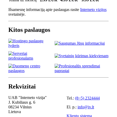
Išsamesnę informaciją apie paslaugas rasite
Interneto vizijos
svetainėje.
Kitos paslaugos
Rekvizitai
UAB "Interneto vizija"
Tel.:
(8~5) 2324444
J. Kubiliaus g. 6
08234 Vilnius
El. p.:
info@iv.lt
Lietuva
Klientų sistema